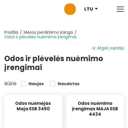
LTU
Pradžia
Mėsos perdirbimo įranga
Odos ir plėvelės nuėmimo įrengimai
Atgal į sąrašą
Odos ir plėvelės nuėmimo
įrengimai
Būklė
Naujas
Naudotas
Odos nuėmėjas
Odos nuėmimo
Maja ESB 3450
įrengimas MAJA ESB
4434